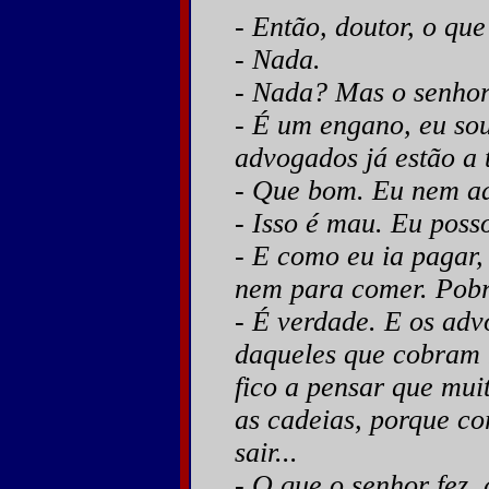
- Então, doutor, o qu
- Nada.
- Nada? Mas o senhor 
- É um engano, eu sou
advogados já estão a t
- Que bom. Eu nem a
- Isso é mau. Eu posso
- E como eu ia pagar,
nem para comer. Pobr
- É verdade. E os ad
daqueles que cobram m
fico a pensar que muit
as cadeias, porque c
sair...
- O que o senhor fez,