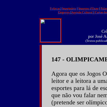
Fofocas
|
Imaginário
|
Imagens d'Ouro
|
Pala
Emprego
|
Agenda Cultural
|
Cartas da
Cr
por José 
(Textos publicad
147 - OLIMPICA
Agora que os Jogos O
leitor e a leitora a u
esportes para lá de es
que não vou falar nem
(pretende ser olímpic