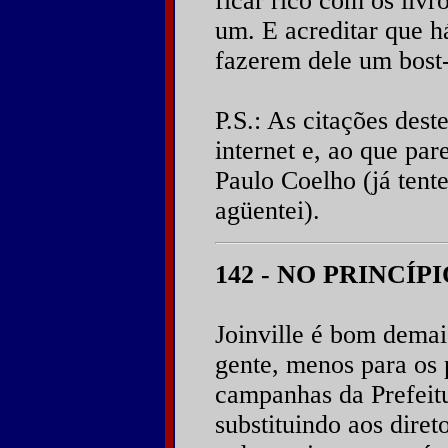
ficar rico com os livr
um. E acreditar que há
fazerem dele um bost-
P.S.: As citações dest
internet e, ao que par
Paulo Coelho (já tente
agüentei).
142 - NO PRINCÍP
Joinville é bom dema
gente, menos para os 
campanhas da Prefeitu
substituindo aos diret