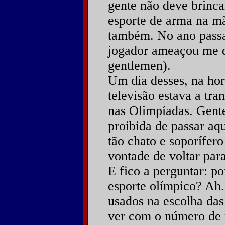
gente não deve brinc
esporte de arma na m
também. No ano passa
jogador ameaçou me d
gentlemen).
Um dia desses, na hor
televisão estava a tr
nas Olimpíadas. Gente.
proibida de passar aqu
tão chato e soporífero
vontade de voltar par
E fico a perguntar: p
esporte olímpico? Ah..
usados na escolha das
ver com o número de p