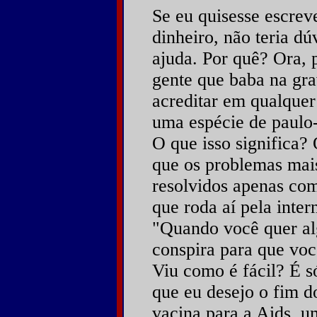
Se eu quisesse escrev
dinheiro, não teria dú
ajuda. Por quê? Ora, 
gente que baba na gra
acreditar em qualquer
uma espécie de paulo-
O que isso significa?
que os problemas mai
resolvidos apenas com 
que roda aí pela intern
"Quando você quer al
conspira para que você
Viu como é fácil? É s
que eu desejo o fim d
vacina para a Aids, u